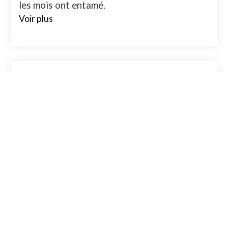
les mois ont entamé.
Voir plus
Pourquoi plus d’efforts ne donnent
pas toujours plus de résultats
Faire davantage ne suffit pas toujours. Dans
certaines situations, les efforts