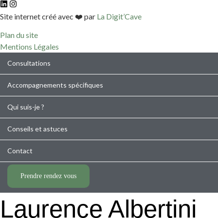
Site internet créé avec ❤️ par
La Digit’Cave
Plan du site
Mentions Légales
Consultations
Accompagnements spécifiques
Qui suis-je ?
Conseils et astuces
Contact
Prendre rendez vous
Laurence Albertini