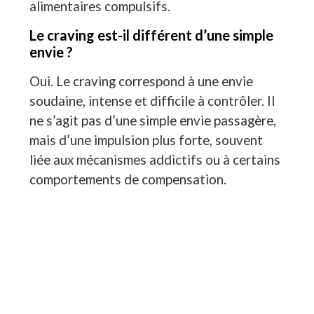
alimentaires compulsifs.
Le craving est-il différent d’une simple
envie ?
Oui. Le craving correspond à une envie
soudaine, intense et difficile à contrôler. Il
ne s’agit pas d’une simple envie passagère,
mais d’une impulsion plus forte, souvent
liée aux mécanismes addictifs ou à certains
comportements de compensation.
Peut-on prendre du poids après avoir
arrêté l’alcool ?
Oui. Chez certaines personnes, l’arrêt de
l’alcool s’accompagne d’une augmentation
des envies de sucre, du grignotage ou de
compulsions alimentaires. Cette prise de